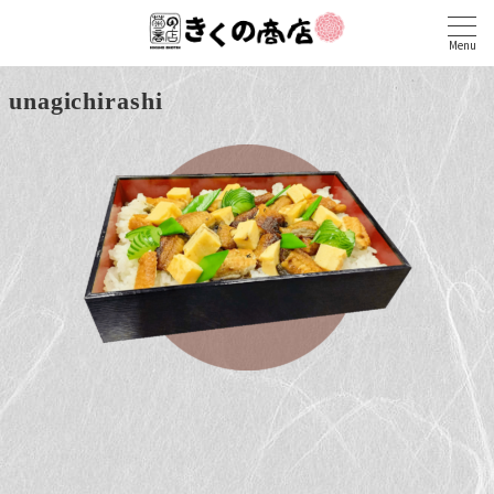
Menu
unagichirashi